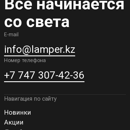
Контакты
О компании
Доставка и самовывоз
Рассрочка и кредит
Адрес шоурума в г. Алматы
г. Алматы, ул. Шевченко, д.204,
к5
Адрес шоурума в г. Астана
г. Астана, ул. Мангилик Ел. д.21
Благодарим за внимание к Lamper.kz.
До встречи в ваших будущих
проектах!
ТОО "Lamper PROD". Все права защищены ©
Политика конфиденциальности
Назад наверх