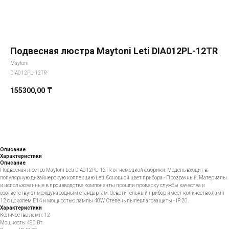
Подвесная люстра Maytoni Leti DIA012PL-12TR
Maytoni
DIA012PL-12TR
155300,00
₸
Добавить в корзину
Описание
Характеристики
Описание
Подвесная люстра Maytoni Leti DIA012PL-12TR от немецкой фабрики. Модель входит в
популярную дизайнерскую коллекцию Leti. Основной цвет прибора - Прозрачный. Материалы
и использованные в производстве компоненты прошли проверку службы качества и
соответствуют международным стандартам. Осветительный прибор имеет количество ламп
12 с цоколем E14 и мощностью лампы 40W. Степень пылевлагозащиты - IP 20.
Характеристики
Количество ламп: 12
Мощность: 480 Вт