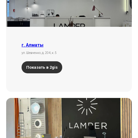
info@lamper.kz
Номер телефона
+7 747 307-42-36
Навигация по сайту
г. Алматы
Новинки
ул. Шевченко, д. 204, к. 5
Акции
Для бизнеса
Показать в 2gis
Дизайнерам
Карьера
Контакты
О компании
Доставка и самовывоз
Рассрочка и кредит
Адрес шоурума в г. Алматы
г. Алматы, ул. Шевченко, д.204,
к5