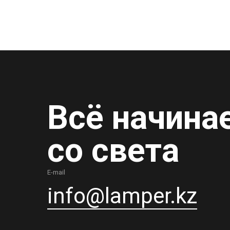
Всё начина
со света
E-mail
info@lamper.kz