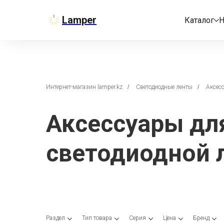
Lamper
Каталог
Н
Интернет-магазин lamper.kz
/
Светодиодные ленты
/
Аксес
Аксессуары дл
светодиодной 
Раздел
Тип товара
Серия
Цена
Бренд