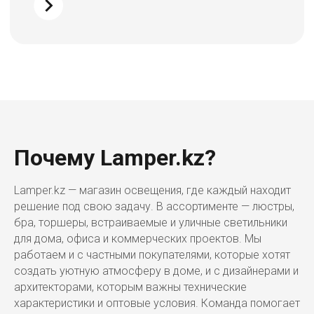
г. Алматы, ул. Шевченко, д.204,
к5
Адрес шоурума в г. Астана
г. Астана, ул. Мангилик Ел. д.21
Благодарим за внимание к Lamper.kz.
До встречи в ваших будущих
проектах!
ТОО "Lamper PROD". Все права защищены ©
Почему Lamper.kz?
Политика конфиденциальности
Назад наверх
Lamper.kz — магазин освещения, где каждый находит
решение под свою задачу. В ассортименте — люстры,
бра, торшеры, встраиваемые и уличные светильники
для дома, офиса и коммерческих проектов. Мы
работаем и с частными покупателями, которые хотят
создать уютную атмосферу в доме, и с дизайнерами и
архитекторами, которым важны технические
характеристики и оптовые условия. Команда помогает