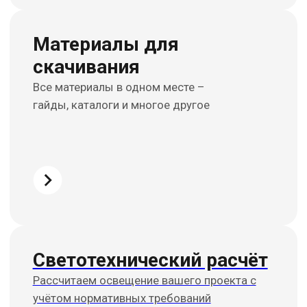
Построить маршрут
Всё начинается
со света