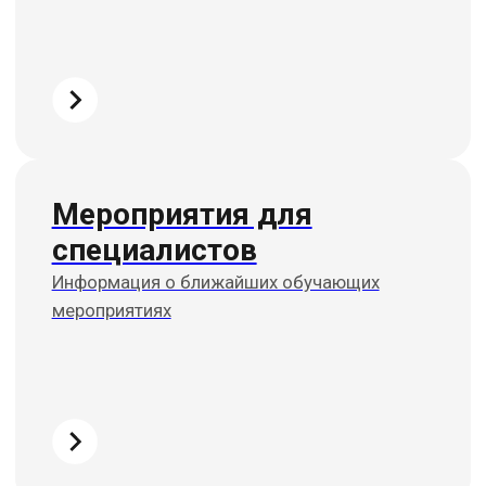
г. Алматы
ул. Шевченко, д.204, к5
График работы:
С 9:-00 до 18:00
Построить маршрут
г. Астана
ул. Мангилик Ел. д.21
График работы:
С 10:-00 до 19:00