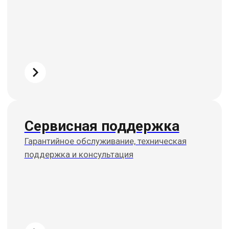
E-mail
info@lamper.kz
Номер телефона
+7 747 307-42-36
Навигация по сайту
Новинки
Акции
Для бизнеса
Дизайнерам
Карьера
Контакты
О компании
Доставка и самовывоз
Рассрочка и кредит
Адрес шоурума в г. Алматы