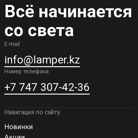
Карьера
Контакты
О компании
Доставка и самовывоз
Рассрочка и кредит
Адрес шоурума в г. Алматы
г. Алматы, ул. Шевченко, д.204,
к5
Адрес шоурума в г. Астана
г. Астана, ул. Мангилик Ел. д.21
Благодарим за внимание к Lamper.kz.
До встречи в ваших будущих
проектах!
ТОО "Lamper PROD". Все права защищены ©
Политика конфиденциальности
Назад наверх