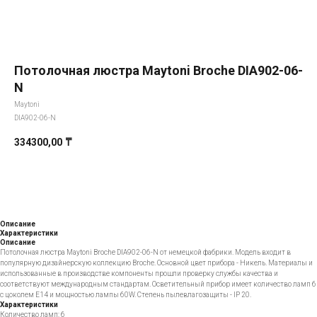
Потолочная люстра Maytoni Broche DIA902-06-
N
Maytoni
DIA902-06-N
334300,00
₸
Добавить в корзину
Описание
Характеристики
Описание
Потолочная люстра Maytoni Broche DIA902-06-N от немецкой фабрики. Модель входит в
популярную дизайнерскую коллекцию Broche. Основной цвет прибора - Никель. Материалы и
использованные в производстве компоненты прошли проверку службы качества и
соответствуют международным стандартам. Осветительный прибор имеет количество ламп 6
с цоколем E14 и мощностью лампы 60W. Степень пылевлагозащиты - IP 20.
Характеристики
Количество ламп: 6