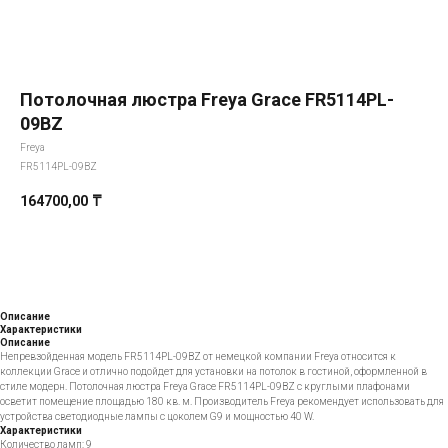
Потолочная люстра Freya Grace FR5114PL-
09BZ
Freya
FR5114PL-09BZ
164700,00
₸
Добавить в корзину
Описание
Характеристики
Описание
Непревзойденная модель FR5114PL-09BZ от немецкой компании Freya относится к
коллекции Grace и отлично подойдет для установки на потолок в гостиной, оформленной в
стиле модерн. Потолочная люстра Freya Grace FR5114PL-09BZ с круглыми плафонами
осветит помещение площадью 180 кв. м. Производитель Freya рекомендует использовать для
устройства светодиодные лампы с цоколем G9 и мощностью 40 W.
Характеристики
Количество ламп: 9