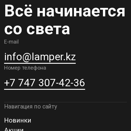
Карьера
Контакты
О компании
Доставка и самовывоз
Рассрочка и кредит
Адрес шоурума в г. Алматы
г. Алматы, ул. Шевченко, д.204,
к5
Адрес шоурума в г. Астана
г. Астана, ул. Мангилик Ел. д.21
Благодарим за внимание к Lamper.kz.
До встречи в ваших будущих
проектах!
ТОО "Lamper PROD". Все права защищены ©
Политика конфиденциальности
Назад наверх