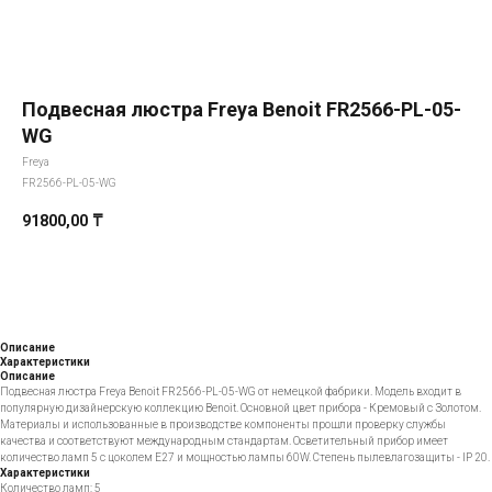
Подвесная люстра Freya Benoit FR2566-PL-05-
WG
Freya
FR2566-PL-05-WG
91800,00
₸
Добавить в корзину
Описание
Характеристики
Описание
Подвесная люстра Freya Benoit FR2566-PL-05-WG от немецкой фабрики. Модель входит в
популярную дизайнерскую коллекцию Benoit. Основной цвет прибора - Кремовый с Золотом.
Материалы и использованные в производстве компоненты прошли проверку службы
качества и соответствуют международным стандартам. Осветительный прибор имеет
количество ламп 5 с цоколем E27 и мощностью лампы 60W. Степень пылевлагозащиты - IP 20.
Характеристики
Количество ламп: 5