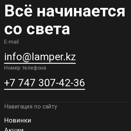
Карьера
Контакты
О компании
Доставка и самовывоз
Рассрочка и кредит
Адрес шоурума в г. Алматы
г. Алматы, ул. Шевченко, д.204,
к5
Адрес шоурума в г. Астана
г. Астана, ул. Мангилик Ел. д.21
Благодарим за внимание к Lamper.kz.
До встречи в ваших будущих
проектах!
ТОО "Lamper PROD". Все права защищены ©
Политика конфиденциальности
Назад наверх