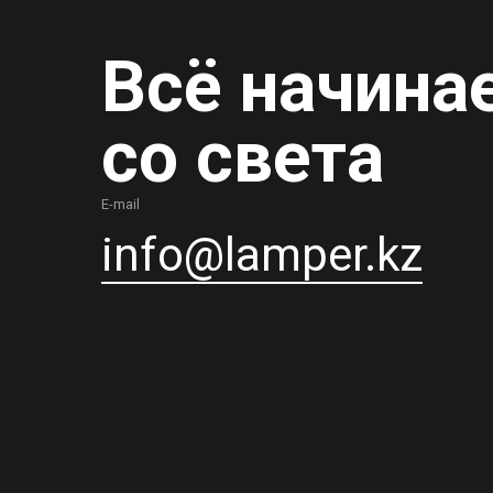
Всё начина
со света
E-mail
info@lamper.kz