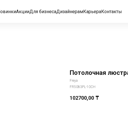
овинки
Акции
Для бизнеса
Дизайнерам
Карьера
Контакты
Потолочная люстра
Freya
FR5083PL-10CH
102700,00
₸
Добавить в корзину