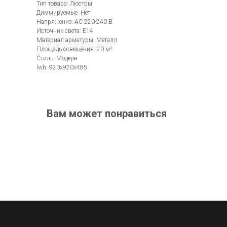
Тип товара: Люстры
Диммируемые: Нет
Напряжение: AC 220-240 В
Источник света: E14
Материал арматуры: Металл
Площадь освещения: 20 м²
Стиль: Модерн
lwh: 920x920x485
Вам может понравиться