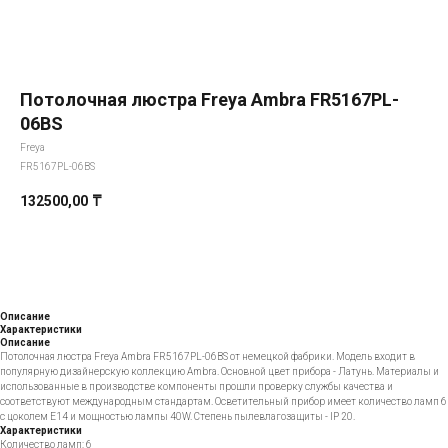
Потолочная люстра Freya Ambra FR5167PL-
06BS
Freya
FR5167PL-06BS
132500,00
₸
Добавить в корзину
Описание
Характеристики
Описание
Потолочная люстра Freya Ambra FR5167PL-06BS от немецкой фабрики. Модель входит в
популярную дизайнерскую коллекцию Ambra. Основной цвет прибора - Латунь. Материалы и
использованные в производстве компоненты прошли проверку службы качества и
соответствуют международным стандартам. Осветительный прибор имеет количество ламп 6
с цоколем E14 и мощностью лампы 40W. Степень пылевлагозащиты - IP 20.
Характеристики
Количество ламп: 6