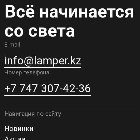
Карьера
Контакты
О компании
Доставка и самовывоз
Рассрочка и кредит
Адрес шоурума в г. Алматы
г. Алматы, ул. Шевченко, д.204,
к5
Адрес шоурума в г. Астана
г. Астана, ул. Мангилик Ел. д.21
Благодарим за внимание к Lamper.kz.
До встречи в ваших будущих
проектах!
ТОО "Lamper PROD". Все права защищены ©
Политика конфиденциальности
Назад наверх