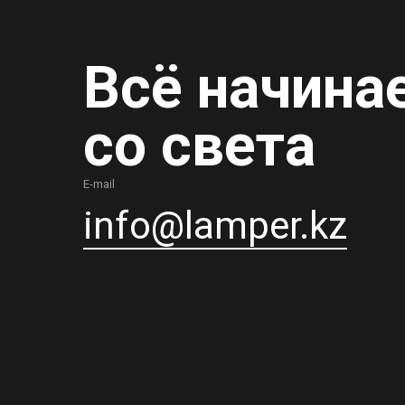
Всё начина
со света
E-mail
info@lamper.kz