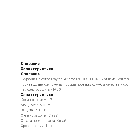
Описание
Характеристики
Описание
Подвесная люстра Maytoni Atlanta MOD051PL-07TR от немецкой фа
производстве компоненты прошли проверку службы качества и соо
пылевлагозащиты - IP 20.
Характеристики
Количество ламп: 7
Мощность: 320 Вт
Защита IP: IP 20
Степень защиты: Class1
Страна производства: Китай
Срок гарантии: 1 год