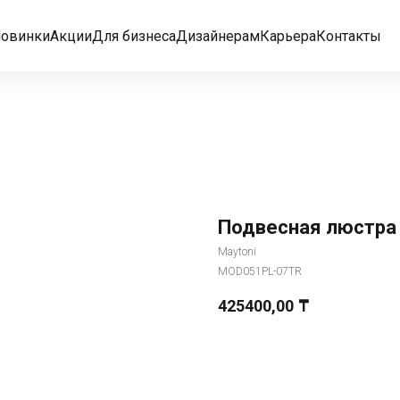
овинки
Акции
Для бизнеса
Дизайнерам
Карьера
Контакты
Подвесная люстра 
Maytoni
MOD051PL-07TR
425400,00
₸
Добавить в корзину