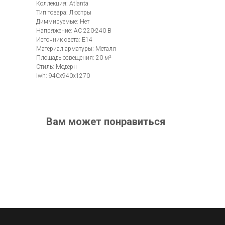
Коллекция: Atlanta
Тип товара: Люстры
Диммируемые: Нет
Напряжение: AC 220-240 В
Источник света: E14
Материал арматуры: Металл
Площадь освещения: 20 м²
Стиль: Модерн
lwh: 940x940x1270
Вам может понравиться