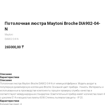
Потолочная люстра Maytoni Broche DIA902-04-
N
Maytoni
DIA902-04-N
265000,00
₸
Добавить в корзину
Описание
Характеристики
Описание
Потолочная люстра Maytoni Broche DIA902-04-N от немецкой фабрики. Модель входит в
популярную дизайнерскую коллекцию Broche. Основной цвет прибора - Никель. Материалы и
использованные в производстве компоненты прошли проверку службы качества и
соответствуют международным стандартам. Осветительный прибор имеет количество ламп 4
с цоколем E14 и мощностью лампы 60W. Степень пылевлагозащиты - IP 20.
Характеристики
Количество ламп: 4