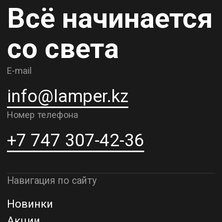
Карьера
Контакты
О компании
Доставка и самовывоз
Рассрочка и кредит
Адрес шоурума в г. Алматы
г. Алматы, ул. Шевченко, д.204,
к5
Адрес шоурума в г. Астана
г. Астана, ул. Мангилик Ел. д.21
Благодарим за внимание к Lamper.kz.
До встречи в ваших будущих
проектах!
ТОО "Lamper PROD". Все права защищены ©
Политика конфиденциальности
Назад наверх