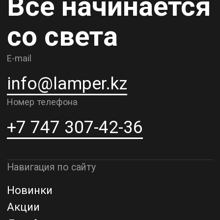
Контакты
О компании
Доставка и самовывоз
Рассрочка и кредит
Адрес шоурума в г. Алматы
г. Алматы, ул. Шевченко, д.204,
к5
Адрес шоурума в г. Астана
г. Астана, ул. Мангилик Ел. д.21
Благодарим за внимание к Lamper.kz.
До встречи в ваших будущих
проектах!
ТОО "Lamper PROD". Все права защищены ©
Политика конфиденциальности
Назад наверх