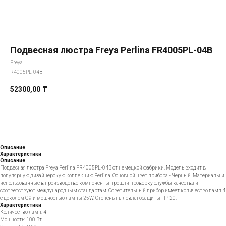
Подвесная люстра Freya Perlina FR4005PL-04B
Freya
R4005PL-04B
52300,00
₸
Добавить в корзину
Описание
Характеристики
Описание
Подвесная люстра Freya Perlina FR4005PL-04B от немецкой фабрики. Модель входит в
популярную дизайнерскую коллекцию Perlina. Основной цвет прибора - Черный. Материалы и
использованные в производстве компоненты прошли проверку службы качества и
соответствуют международным стандартам. Осветительный прибор имеет количество ламп 4
с цоколем G9 и мощностью лампы 25W. Степень пылевлагозащиты - IP 20.
Характеристики
Количество ламп: 4
Мощность: 100 Вт