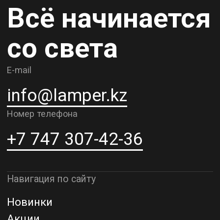
Карьера
Контакты
О компании
Доставка и самовывоз
Рассрочка и кредит
Адрес шоурума в г. Алматы
г. Алматы, ул. Шевченко, д.204,
к5
Адрес шоурума в г. Астана
г. Астана, ул. Мангилик Ел. д.21
Благодарим за внимание к Lamper.kz.
До встречи в ваших будущих
проектах!
ТОО "Lamper PROD". Все права защищены ©
Политика конфиденциальности
Назад наверх