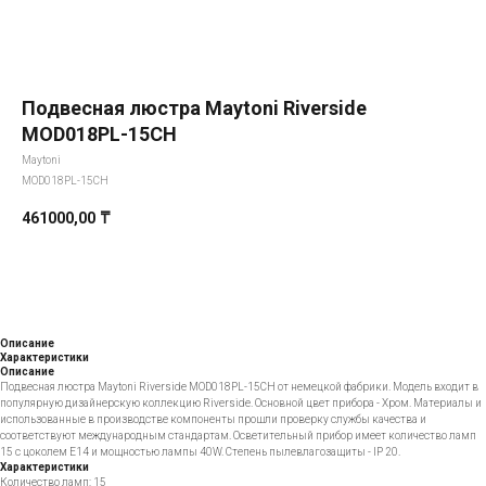
Подвесная люстра Maytoni Riverside
MOD018PL-15CH
Maytoni
MOD018PL-15CH
461000,00
₸
Добавить в корзину
Описание
Характеристики
Описание
Подвесная люстра Maytoni Riverside MOD018PL-15CH от немецкой фабрики. Модель входит в
популярную дизайнерскую коллекцию Riverside. Основной цвет прибора - Хром. Материалы и
использованные в производстве компоненты прошли проверку службы качества и
соответствуют международным стандартам. Осветительный прибор имеет количество ламп
15 с цоколем E14 и мощностью лампы 40W. Степень пылевлагозащиты - IP 20.
Характеристики
Количество ламп: 15