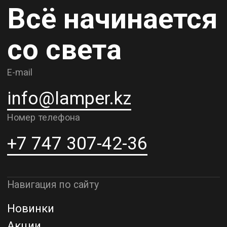
Карьера
Контакты
О компании
Доставка и самовывоз
Рассрочка и кредит
Адрес шоурума в г. Алматы
г. Алматы, ул. Шевченко, д.204,
к5
Адрес шоурума в г. Астана
г. Астана, ул. Мангилик Ел. д.21
Благодарим за внимание к Lamper.kz.
До встречи в ваших будущих
проектах!
ТОО "Lamper PROD". Все права защищены ©
Политика конфиденциальности
Назад наверх