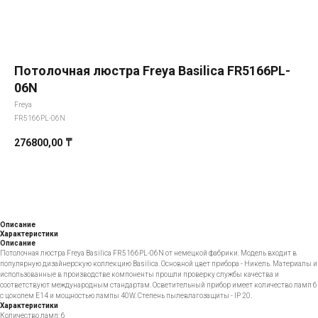
Потолочная люстра Freya Basilica FR5166PL-
06N
Freya
FR5166PL-06N
276800,00
₸
Добавить в корзину
Описание
Характеристики
Описание
Потолочная люстра Freya Basilica FR5166PL-06N от немецкой фабрики. Модель входит в
популярную дизайнерскую коллекцию Basilica. Основной цвет прибора - Никель. Материалы и
использованные в производстве компоненты прошли проверку службы качества и
соответствуют международным стандартам. Осветительный прибор имеет количество ламп 6
с цоколем E14 и мощностью лампы 40W. Степень пылевлагозащиты - IP 20.
Характеристики
Количество ламп: 6