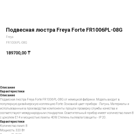
Подвесная люстра Freya Forte FR1006PL-08G
Freya
FR1006PL-08G
189700,00
₸
Добавить в корзину
Описание
Характеристики
Описание
Подвесная люстра Freya Forte FR1006PL-08G от немецкой фабрики. Модель входит в
популярную дизайнерскую коллекцию Forte. Основной цвет прибора - Латунь. Материалы и
использованные в производстве компоненты прошли проверку службы качества и
соответствуют международным стандартам. Осветительный прибор имеет количество ламп 8
с цоколем E14 и мощностью лампы 40W. Степень пылевлагозащиты - IP 20.
Характеристики
Количество ламп: 8
Мощность: 320 Вт