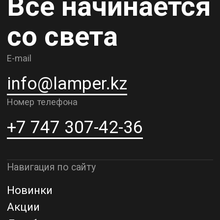
Контакты
О компании
Доставка и самовывоз
Рассрочка и кредит
Адрес шоурума в г. Алматы
г. Алматы, ул. Шевченко, д.204,
к5
Адрес шоурума в г. Астана
г. Астана, ул. Мангилик Ел. д.21
Благодарим за внимание к Lamper.kz.
До встречи в ваших будущих
проектах!
ТОО "Lamper PROD". Все права защищены ©
Политика конфиденциальности
Назад наверх