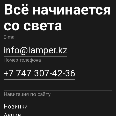
Карьера
Контакты
О компании
Доставка и самовывоз
Рассрочка и кредит
Адрес шоурума в г. Алматы
г. Алматы, ул. Шевченко, д.204,
к5
Адрес шоурума в г. Астана
г. Астана, ул. Мангилик Ел. д.21
Благодарим за внимание к Lamper.kz.
До встречи в ваших будущих
проектах!
ТОО "Lamper PROD". Все права защищены ©
Политика конфиденциальности
Назад наверх