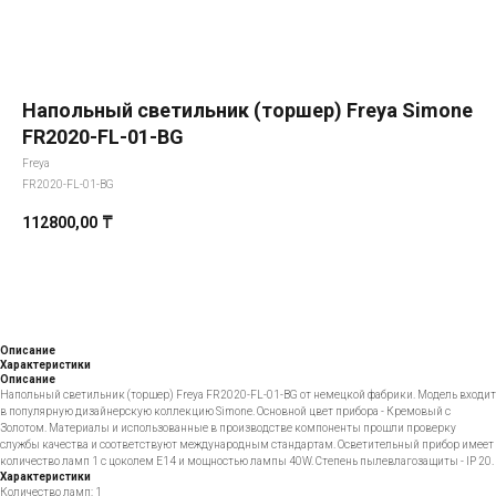
Напольный светильник (торшер) Freya Simone
FR2020-FL-01-BG
Freya
FR2020-FL-01-BG
112800,00
₸
Добавить в корзину
Описание
Характеристики
Описание
Напольный светильник (торшер) Freya FR2020-FL-01-BG от немецкой фабрики. Модель входит
в популярную дизайнерскую коллекцию Simone. Основной цвет прибора - Кремовый с
Золотом. Материалы и использованные в производстве компоненты прошли проверку
службы качества и соответствуют международным стандартам. Осветительный прибор имеет
количество ламп 1 с цоколем E14 и мощностью лампы 40W. Степень пылевлагозащиты - IP 20.
Характеристики
Количество ламп: 1