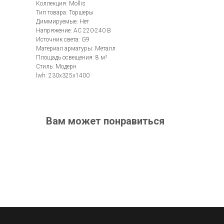
Коллекция: Mollis
Тип товара: Торшеры
Диммируемые: Нет
Напряжение: AC 220-240 В
Источник света: G9
Материал арматуры: Металл
Площадь освещения: 8 м²
Стиль: Модерн
lwh: 230x325x1400
Вам может понравиться