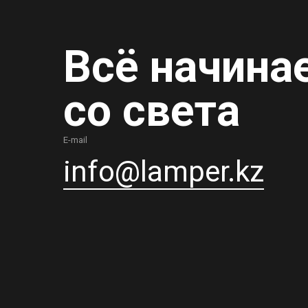
Всё начина
со света
E-mail
info@lamper.kz