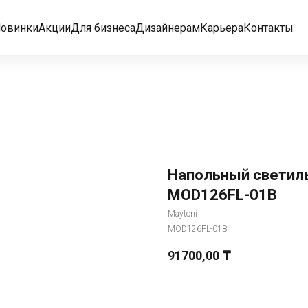
овинки
Акции
Для бизнеса
Дизайнерам
Карьера
Контакты
Напольный светильн
MOD126FL-01B
Maytoni
MOD126FL-01B
91700,00
₸
Добавить в корзину