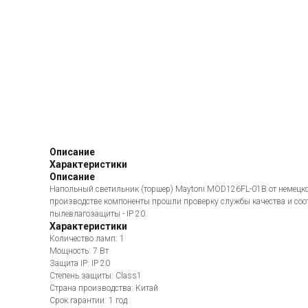
Описание
Характеристики
Описание
Напольный светильник (торшер) Maytoni MOD126FL-01B от немецко
производстве компоненты прошли проверку службы качества и соо
пылевлагозащиты - IP 20.
Характеристики
Количество ламп: 1
Мощность: 7 Вт
Защита IP: IP 20
Степень защиты: Class1
Страна производства: Китай
Срок гарантии: 1 год