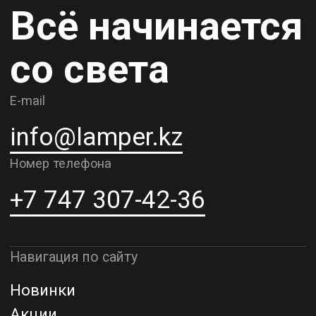
Карьера
Контакты
О компании
Доставка и самовывоз
Рассрочка и кредит
Адрес шоурума в г. Алматы
г. Алматы, ул. Шевченко, д.204,
к5
Адрес шоурума в г. Астана
г. Астана, ул. Мангилик Ел. д.21
Благодарим за внимание к Lamper.kz.
До встречи в ваших будущих
проектах!
ТОО "Lamper PROD". Все права защищены ©
Политика конфиденциальности
Назад наверх