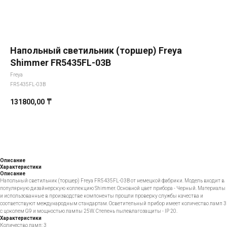
Напольный светильник (торшер) Freya
Shimmer FR5435FL-03B
Freya
FR5435FL-03B
131800,00
₸
Добавить в корзину
Описание
Характеристики
Описание
Напольный светильник (торшер) Freya FR5435FL-03B от немецкой фабрики. Модель входит в
популярную дизайнерскую коллекцию Shimmer. Основной цвет прибора - Черный. Материалы
и использованные в производстве компоненты прошли проверку службы качества и
соответствуют международным стандартам. Осветительный прибор имеет количество ламп 3
с цоколем G9 и мощностью лампы 25W. Степень пылевлагозащиты - IP 20.
Характеристики
Количество ламп: 3