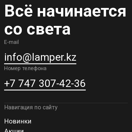
Карьера
Контакты
О компании
Доставка и самовывоз
Рассрочка и кредит
Адрес шоурума в г. Алматы
г. Алматы, ул. Шевченко, д.204,
к5
Адрес шоурума в г. Астана
г. Астана, ул. Мангилик Ел. д.21
Благодарим за внимание к Lamper.kz.
До встречи в ваших будущих
проектах!
ТОО "Lamper PROD". Все права защищены ©
Политика конфиденциальности
Назад наверх