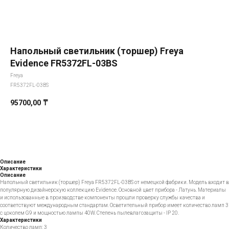
Напольный светильник (торшер) Freya
Evidence FR5372FL-03BS
Freya
FR5372FL-03BS
95700,00
₸
Добавить в корзину
Описание
Характеристики
Описание
Напольный светильник (торшер) Freya FR5372FL-03BS от немецкой фабрики. Модель входит в
популярную дизайнерскую коллекцию Evidence. Основной цвет прибора - Латунь. Материалы
и использованные в производстве компоненты прошли проверку службы качества и
соответствуют международным стандартам. Осветительный прибор имеет количество ламп 3
с цоколем G9 и мощностью лампы 40W. Степень пылевлагозащиты - IP 20.
Характеристики
Количество ламп: 3