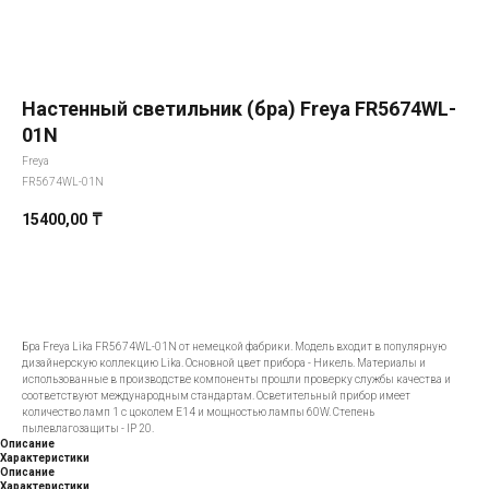
Настенный светильник (бра) Freya FR5674WL-
01N
Freya
FR5674WL-01N
15400,00
₸
Добавить в корзину
Бра Freya Lika FR5674WL-01N от немецкой фабрики. Модель входит в популярную
дизайнерскую коллекцию Lika. Основной цвет прибора - Никель. Материалы и
использованные в производстве компоненты прошли проверку службы качества и
соответствуют международным стандартам. Осветительный прибор имеет
количество ламп 1 с цоколем E14 и мощностью лампы 60W. Степень
пылевлагозащиты - IP 20.
Описание
Характеристики
Описание
Характеристики