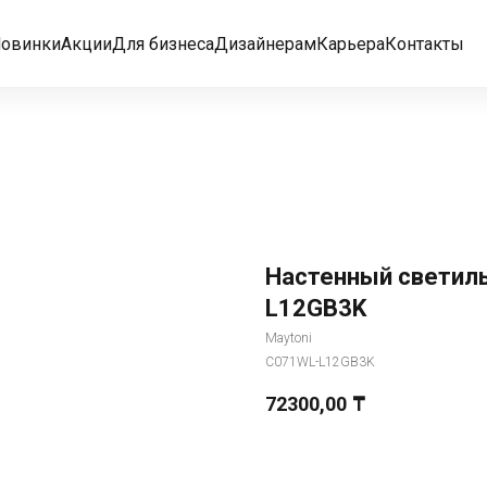
овинки
Акции
Для бизнеса
Дизайнерам
Карьера
Контакты
Настенный светиль
L12GB3K
Maytoni
C071WL-L12GB3K
72300,00
₸
Добавить в корзину