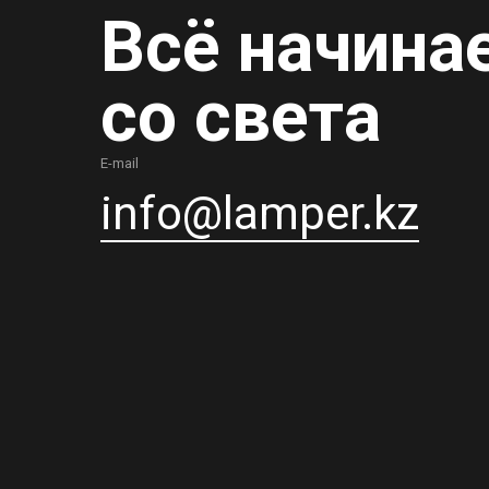
Всё начина
со света
E-mail
info@lamper.kz