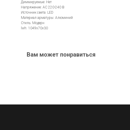
Диммируемые: Нет
Напряжение: AC 220-240 В
Источник света: LED
Материал арматуры: Алюминий
Стиль: Модерн
lwh: 1049x70x30
Вам может понравиться