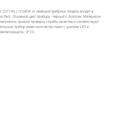
cal C071WL-L12GB3K от немецкой фабрики. Модель входит в
 Pars. Основной цвет прибора - Черный с Золотом. Материалы
омпоненты прошли проверку службы качества и соответствуют
ельный прибор имеет количество ламп с цоколем LED и
влагозащиты - IP 20.