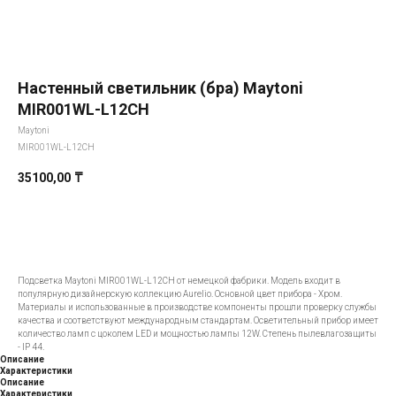
Настенный светильник (бра) Maytoni
MIR001WL-L12CH
Maytoni
MIR001WL-L12CH
35100,00
₸
Добавить в корзину
Подсветка Maytoni MIR001WL-L12CH от немецкой фабрики. Модель входит в
популярную дизайнерскую коллекцию Aurelio. Основной цвет прибора - Хром.
Материалы и использованные в производстве компоненты прошли проверку службы
качества и соответствуют международным стандартам. Осветительный прибор имеет
количество ламп с цоколем LED и мощностью лампы 12W. Степень пылевлагозащиты
- IP 44.
Описание
Характеристики
Описание
Характеристики