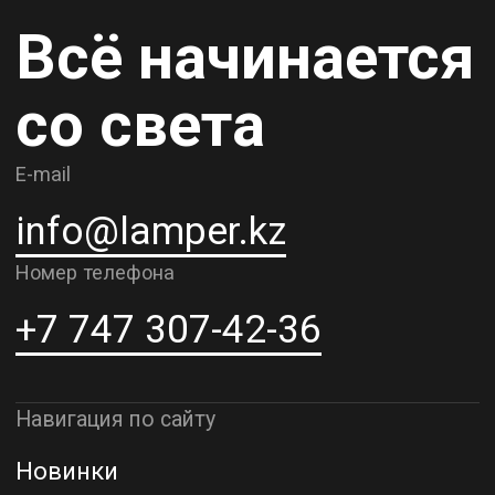
Карьера
Контакты
О компании
Доставка и самовывоз
Рассрочка и кредит
Адрес шоурума в г. Алматы
г. Алматы, ул. Шевченко, д.204,
к5
Адрес шоурума в г. Астана
г. Астана, ул. Мангилик Ел. д.21
Благодарим за внимание к Lamper.kz.
До встречи в ваших будущих
проектах!
ТОО "Lamper PROD". Все права защищены ©
Политика конфиденциальности
Назад наверх