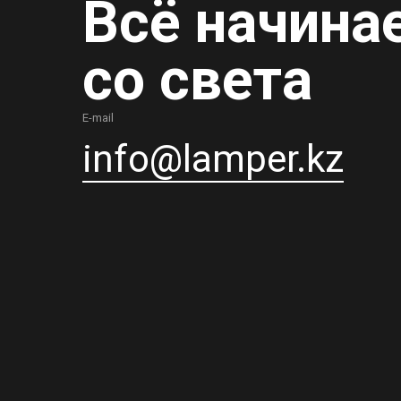
Всё начина
со света
E-mail
info@lamper.kz