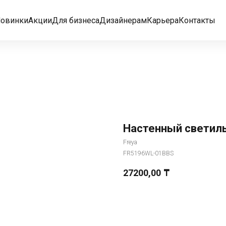
овинки
Акции
Для бизнеса
Дизайнерам
Карьера
Контакты
Настенный светиль
Freya
FR5196WL-01BBS
27200,00
₸
Добавить в корзину