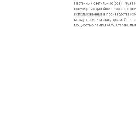
Настенный светильник (бра) Freya 
популярную дизайнерскую коллекцию
использованные в производстве ком
международным стандартам. Осветит
мощностью лампы 40W. Степень пыле