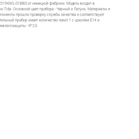
FR5196WL-01BBS от немецкой фабрики. Модель входит в
 Tida. Основной цвет прибора - Черный и Латунь. Материалы и
поненты прошли проверку службы качества и соответствуют
ельный прибор имеет количество ламп 1 с цоколем E14 и
влагозащиты - IP 20.