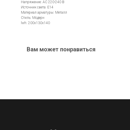
Напряжение: AC 220-240 В
Источник света: E14
Материал арматуры: Металл
Стиль: Модерн
lwh: 200x130x140
Вам может понравиться