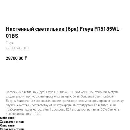
Настенный светильник (бра) Freya FR5185WL-
01BS
Freya
FR5185WL-01BS
28700,00
₸
Добавить в корзину
Настенный светильник (бра) Freya FR5185WL-01BS от немецкой фабрики. Модель
входит в популярную дизайнерскую коллекцию Bolas. Основной цвет прибора -
Латунь. Материалы и использованные в производстве компоненты прошли проверку
службы качества и соответствуют международным стандартам. Осветительный
прибор имеет количество ламп 1 с цоколем E27 и мощностью лампы 60W. Степень
пылевлагозащиты - IP 20.
Описание
Характеристики
Описание
Характеристики