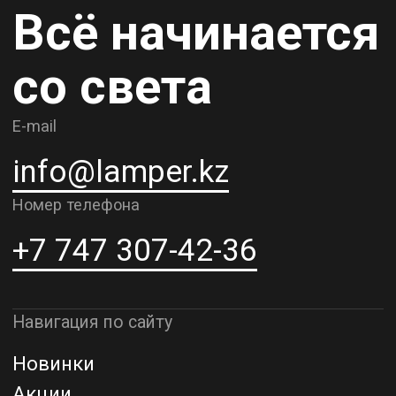
Карьера
Контакты
О компании
Доставка и самовывоз
Рассрочка и кредит
Адрес шоурума в г. Алматы
г. Алматы, ул. Шевченко, д.204,
к5
Адрес шоурума в г. Астана
г. Астана, ул. Мангилик Ел. д.21
Благодарим за внимание к Lamper.kz.
До встречи в ваших будущих
проектах!
ТОО "Lamper PROD". Все права защищены ©
Политика конфиденциальности
Назад наверх