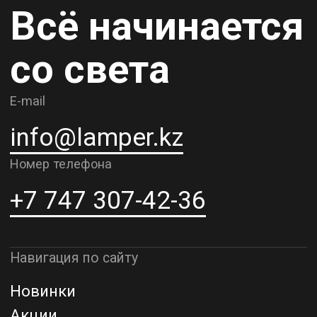
Карьера
Контакты
О компании
Доставка и самовывоз
Рассрочка и кредит
Адрес шоурума в г. Алматы
г. Алматы, ул. Шевченко, д.204,
к5
Адрес шоурума в г. Астана
г. Астана, ул. Мангилик Ел. д.21
Благодарим за внимание к Lamper.kz.
До встречи в ваших будущих
проектах!
ТОО "Lamper PROD". Все права защищены ©
Политика конфиденциальности
Назад наверх