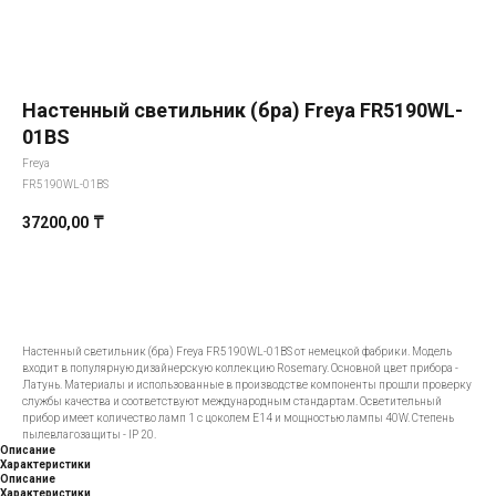
Настенный светильник (бра) Freya FR5190WL-
01BS
Freya
FR5190WL-01BS
37200,00
₸
Добавить в корзину
Настенный светильник (бра) Freya FR5190WL-01BS от немецкой фабрики. Модель
входит в популярную дизайнерскую коллекцию Rosemary. Основной цвет прибора -
Латунь. Материалы и использованные в производстве компоненты прошли проверку
службы качества и соответствуют международным стандартам. Осветительный
прибор имеет количество ламп 1 с цоколем E14 и мощностью лампы 40W. Степень
пылевлагозащиты - IP 20.
Описание
Характеристики
Описание
Характеристики