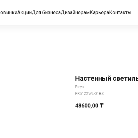
овинки
Акции
Для бизнеса
Дизайнерам
Карьера
Контакты
Настенный светиль
Freya
FR5122WL-01BS
48600,00
₸
Добавить в корзину