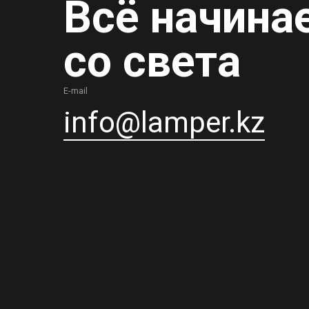
Всё начина
со света
E-mail
info@lamper.kz