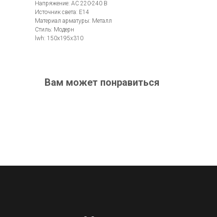
Напряжение: AC 220-240 В
Источник света: E14
Материал арматуры: Металл
Стиль: Модерн
lwh: 150x195x310
Вам может понравиться