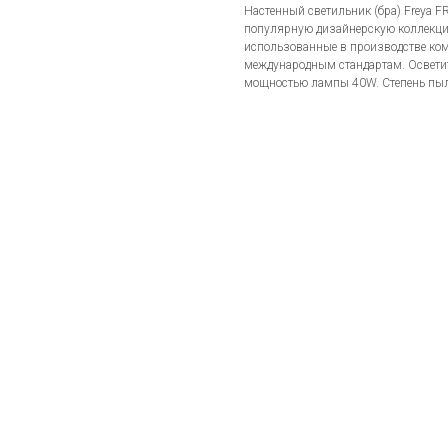
Настенный светильник (бра) Freya 
популярную дизайнерскую коллекцию
использованные в производстве ком
международным стандартам. Осветит
мощностью лампы 40W. Степень пыле