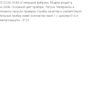
FR5122WL-01BS от немецкой фабрики. Модель входит в
 Zelda. Основной цвет прибора - Латунь. Материалы и
поненты прошли проверку службы качества и соответствуют
ельный прибор имеет количество ламп 1 с цоколем E14 и
влагозащиты - IP 20.