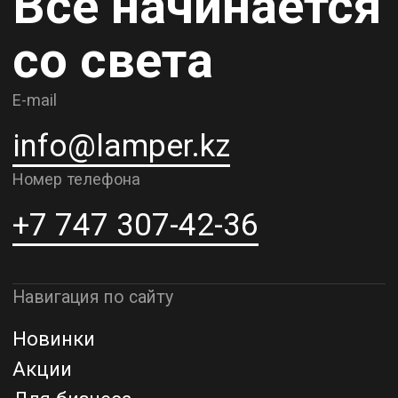
Контакты
О компании
Доставка и самовывоз
Рассрочка и кредит
Адрес шоурума в г. Алматы
г. Алматы, ул. Шевченко, д.204,
к5
Адрес шоурума в г. Астана
г. Астана, ул. Мангилик Ел. д.21
Благодарим за внимание к Lamper.kz.
До встречи в ваших будущих
проектах!
ТОО "Lamper PROD". Все права защищены ©
Политика конфиденциальности
Назад наверх