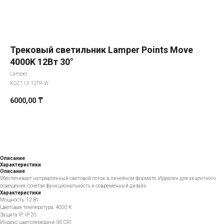
Трековый светильник Lamper Points Move
4000K 12Вт 30°
Lamper
KQZ113-12TR-W
6000,00
₸
Добавить в корзину
Описание
Характеристики
Описание
Обеспечивает направленный световой поток в линейном формате. Идеален для акцентного
освещения, сочетая функциональность и современный дизайн
Характеристики
Мощность: 12 Вт
Цветовая температура: 4000 К
Защита IP: IP 20
Индекс цветопередачи: 90 CRI