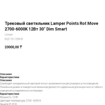
Трековый светильник Lamper Points Rot Move
2700-6000K 12Вт 30° Dim Smart
Lamper
KQZ116-12SM-B
20000,00
₸
Добавить в корзину
Описание
Характеристики
Описание
Совмещает направленный световой поток с возможностью регулировки угла освещения.
Линейный дизайн и поворотный механизм делают его идеальным для акцентного и гибкого
освещения в современных интерьерах
Характеристики
Мощность: 12 Вт
Цветовая температура: 2700 - 6000 К
Защита IP: IP 20