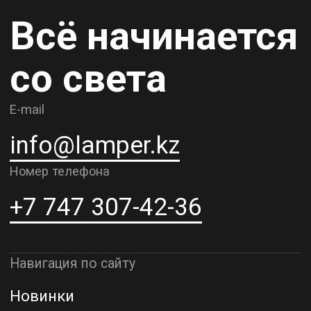
Карьера
Контакты
О компании
Доставка и самовывоз
Рассрочка и кредит
Адрес шоурума в г. Алматы
г. Алматы, ул. Шевченко, д.204,
к5
Адрес шоурума в г. Астана
г. Астана, ул. Мангилик Ел. д.21
Благодарим за внимание к Lamper.kz.
До встречи в ваших будущих
проектах!
ТОО "Lamper PROD". Все права защищены ©
Политика конфиденциальности
Назад наверх