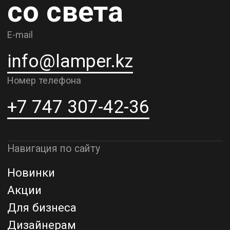
О компании
Доставка и самовывоз
Рассрочка и кредит
Адрес шоурума в г. Алматы
г. Алматы, ул. Шевченко, д.204,
к5
Адрес шоурума в г. Астана
г. Астана, ул. Мангилик Ел. д.21
Благодарим за внимание к Lamper.kz.
До встречи в ваших будущих
проектах!
ТОО "Lamper PROD". Все права защищены ©
Политика конфиденциальности
Назад наверх