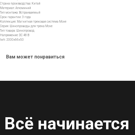
Страна производства: Китай
Всё начинается
Материал: Алюминий
Тип монтажа: Встраиваемый
Срок гарантии: 3 года
со света
Коллекция: Магнитная трековая система Move
Серия: Шинопроводы для трека Move
Тип товара: Шинопровод
E-mail
Напряжение: DC 48 В
lwh: 2000x66x50
info@lamper.kz
Номер телефона
Вам может понравиться
+7 747 307-42-36
Навигация по сайту
Новинки
Акции
Для бизнеса
Дизайнерам
Карьера
Контакты