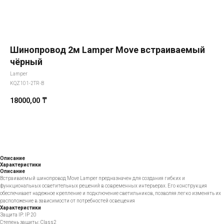
Шинопровод 2м Lamper Move встраиваемый
чёрный
Lamper
KQZ101-2TR-B
18000,00
₸
Добавить в корзину
Описание
Характеристики
Описание
Встраиваемый шинопровод Move Lamper предназначен для создания гибких и
функциональных осветительных решений в современных интерьерах. Его конструкция
обеспечивает надежное крепление и подключение светильников, позволяя легко изменять их
расположение в зависимости от потребностей освещения
Характеристики
Защита IP: IP 20
Степень защиты: Class2