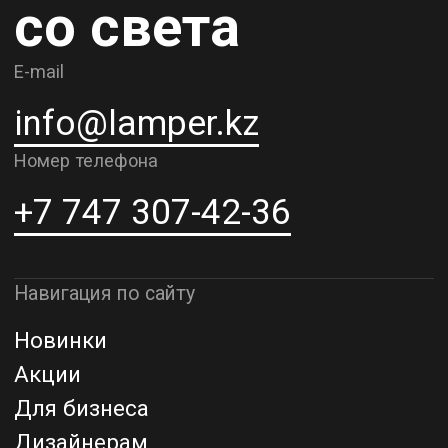
О компании
Доставка и самовывоз
Рассрочка и кредит
Адрес шоурума в г. Алматы
г. Алматы, ул. Шевченко, д.204,
к5
Адрес шоурума в г. Астана
г. Астана, ул. Мангилик Ел. д.21
Благодарим за внимание к Lamper.kz.
До встречи в ваших будущих
проектах!
ТОО "Lamper PROD". Все права защищены ©
Политика конфиденциальности
Назад наверх