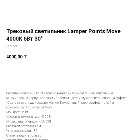
Трековый светильник Lamper Points Move
4000K 6Вт 30°
Lamper
4000,00
₸
Добавить в корзину
Светильники серии Points акцент вашего интерьера! Минималистичный
алюминиевый корпус в черном или белом цвете излучает элегантность, а эффект
«Света из ниоткуда» создает магию. Компактный, энергоэффективный и
совместимый с системой Move.
Мощность: 6 Вт
Цветовая температура: 4000 K
Индекс цветопередачи: 90 CRI
Световой поток: 600 лм
Угол рассеивания: 30°
Степень защиты: Class2