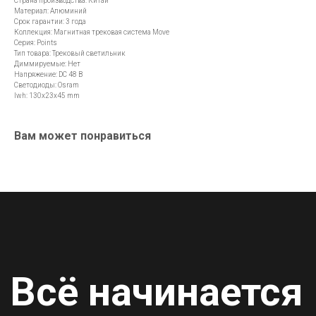
Страна производства: Китай
Материал: Алюминий
Всё начинается
Срок гарантии: 3 года
Коллекция: Магнитная трековая система Move
Серия: Points
со света
Тип товара: Трековый светильник
Диммируемые: Нет
Напряжение: DC 48 В
E-mail
Светодиоды: Osram
lwh: 130x23x45 mm
info@lamper.kz
Номер телефона
Вам может понравиться
+7 747 307-42-36
Навигация по сайту
Новинки
Акции
Для бизнеса
Дизайнерам
Карьера
Контакты