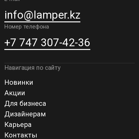
Адрес шоурума в г. Алматы
г. Алматы, ул. Шевченко, д.204,
к5
Адрес шоурума в г. Астана
г. Астана, ул. Мангилик Ел. д.21
Благодарим за внимание к Lamper.kz.
До встречи в ваших будущих
проектах!
ТОО "Lamper PROD". Все права защищены ©
Политика конфиденциальности
Назад наверх