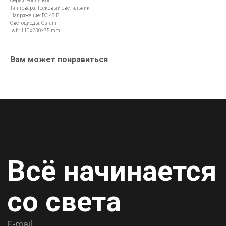
Серия: Points Rot
со света
Тип товара: Трековый светильник
Напряжение: DC 48 В
Светодиоды: Osram
E-mail
lwh: 110x230x75 mm
info@lamper.kz
Вам может понравиться
Номер телефона
+7 747 307-42-36
Навигация по сайту
Новинки
Акции
Для бизнеса
Дизайнерам
Карьера
Контакты
О компании
Доставка и самовывоз
Рассрочка и кредит