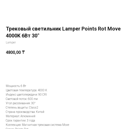
Трековый светильник Lamper Points Rot Move
4000K 6Вт 30°
Lamper
4800,00
₸
Добавить в корзину
Мощность: 6 Вт
Цветовая температура: 4000 K
Индекс цветопередачи: 90 CRI
Световой поток: 600 лм
Угол рассеивания: 30°
Степень защиты: Class2
Страна производства: Китай
Материал: Алюминий
Всё начинается
Срок гарантии: 3 года
Коллекция: Магнитная трековая система Move