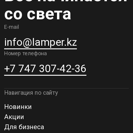
О компании
Доставка и самовывоз
Рассрочка и кредит
Адрес шоурума в г. Алматы
г. Алматы, ул. Шевченко, д.204,
к5
Адрес шоурума в г. Астана
г. Астана, ул. Мангилик Ел. д.21
Благодарим за внимание к Lamper.kz.
До встречи в ваших будущих
проектах!
ТОО "Lamper PROD". Все права защищены ©
Политика конфиденциальности
Назад наверх