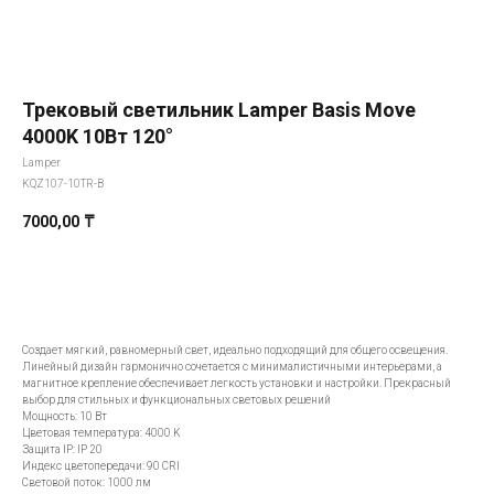
Трековый светильник Lamper Basis Move
4000K 10Вт 120°
Lamper
KQZ107-10TR-B
7000,00
₸
Добавить в корзину
Создает мягкий, равномерный свет, идеально подходящий для общего освещения.
Линейный дизайн гармонично сочетается с минималистичными интерьерами, а
магнитное крепление обеспечивает легкость установки и настройки. Прекрасный
выбор для стильных и функциональных световых решений
Мощность: 10 Вт
Цветовая температура: 4000 K
Защита IP: IP 20
Индекс цветопередачи: 90 CRI
Световой поток: 1000 лм