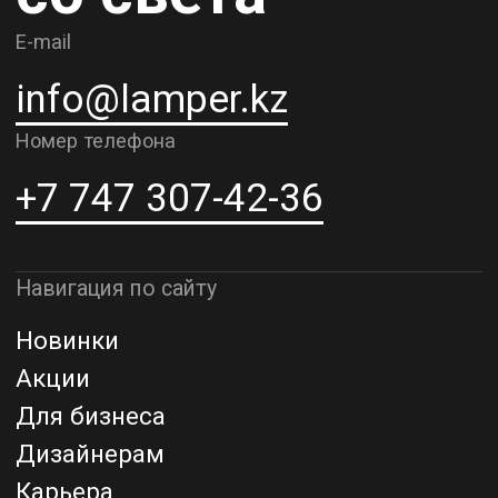
Доставка и самовывоз
Рассрочка и кредит
Адрес шоурума в г. Алматы
г. Алматы, ул. Шевченко, д.204,
к5
Адрес шоурума в г. Астана
г. Астана, ул. Мангилик Ел. д.21
Благодарим за внимание к Lamper.kz.
До встречи в ваших будущих
проектах!
ТОО "Lamper PROD". Все права защищены ©
Политика конфиденциальности
Назад наверх