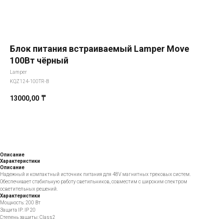
Блок питания встраиваемый Lamper Move
100Вт чёрный
Lamper
KQZ124-100TR-B
13000,00
₸
Добавить в корзину
Описание
Характеристики
Описание
Надежный и компактный источник питания для 48V магнитных трековых систем.
Обеспечивает стабильную работу светильников, совместим с широким спектром
осветительных решений.
Характеристики
Мощность: 200 Вт
Защита IP: IP 20
Степень защиты: Class2