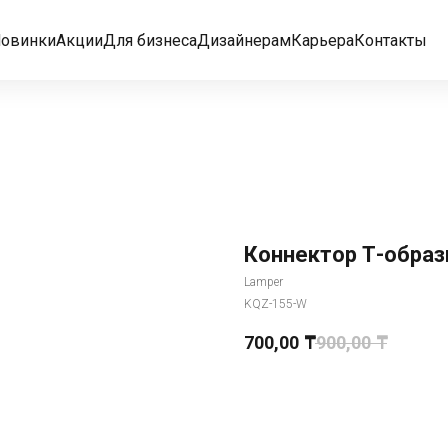
овинки
Акции
Для бизнеса
Дизайнерам
Карьера
Контакты
Коннектор Т-образ
Lamper
KQZ-155-W
700,00
₸
900,00
₸
Добавить в корзину