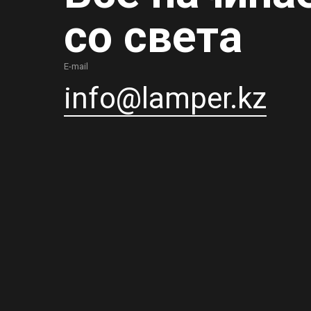
со света
E-mail
info@lamper.kz