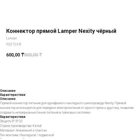
Коннектор прямой Lamper Nexity чёрный
Lamper
KQZ154-B
600,00
₸
800,00
₸
Добавить в корзину
Описание
Характеристики
Описание
Прямой коннектор питания для однофазного накладного шинопровода Nexity. Прямой
коннектор используется для передачи электропитания от одного трека к другому, позволяя
создавать непрерывные линии питания в трековых системах.
Характеристики
Защита IP: IP 20
Страна производства: Китай
Материал: Алюминий и пластик
Всё начинается
Тип монтажа: Накладной / подвесной