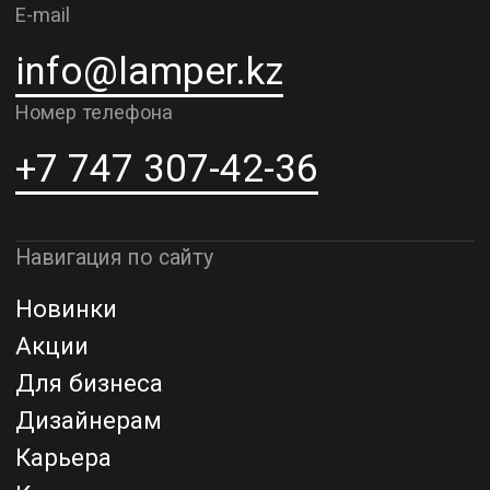
Рассрочка и кредит
Адрес шоурума в г. Алматы
г. Алматы, ул. Шевченко, д.204,
к5
Адрес шоурума в г. Астана
г. Астана, ул. Мангилик Ел. д.21
Благодарим за внимание к Lamper.kz.
До встречи в ваших будущих
проектах!
ТОО "Lamper PROD". Все права защищены ©
Политика конфиденциальности
Назад наверх