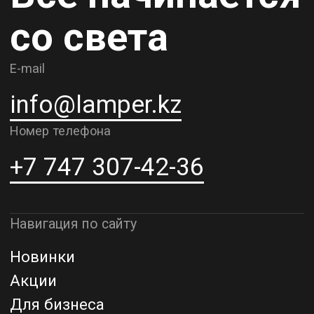
О компании
Доставка и самовывоз
Рассрочка и кредит
Адрес шоурума в г. Алматы
г. Алматы, ул. Шевченко, д.204,
к5
Адрес шоурума в г. Астана
г. Астана, ул. Мангилик Ел. д.21
Благодарим за внимание к Lamper.kz.
До встречи в ваших будущих
проектах!
ТОО "Lamper PROD". Все права защищены ©
Политика конфиденциальности
Назад наверх