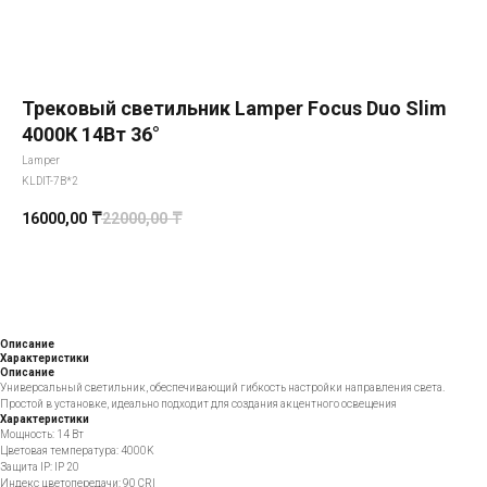
Трековый светильник Lamper Focus Duo Slim
4000К 14Вт 36°
Lamper
KLDIT-7B*2
16000,00
₸
22000,00
₸
Добавить в корзину
Описание
Характеристики
Описание
Универсальный светильник, обеспечивающий гибкость настройки направления света.
Простой в установке, идеально подходит для создания акцентного освещения
Характеристики
Мощность: 14 Вт
Цветовая температура: 4000K
Защита IP: IP 20
Индекс цветопередачи: 90 CRI