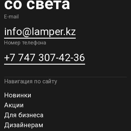
Доставка и самовывоз
Рассрочка и кредит
Адрес шоурума в г. Алматы
г. Алматы, ул. Шевченко, д.204,
к5
Адрес шоурума в г. Астана
г. Астана, ул. Мангилик Ел. д.21
Благодарим за внимание к Lamper.kz.
До встречи в ваших будущих
проектах!
ТОО "Lamper PROD". Все права защищены ©
Политика конфиденциальности
Назад наверх