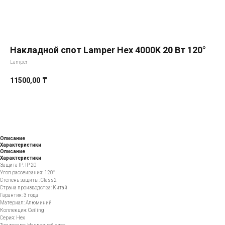
Накладной спот Lamper Hex 4000K 20 Вт 120°
Lamper
11500,00
₸
Добавить в корзину
Описание
Характеристики
Описание
Характеристики
Защита IP: IP 20
Угол рассеивания: 120°
Степень защиты: Class2
Страна производства: Китай
Гарантия: 3 года
Материал: Алюминий
Коллекция: Ceiling
Серия: Hex