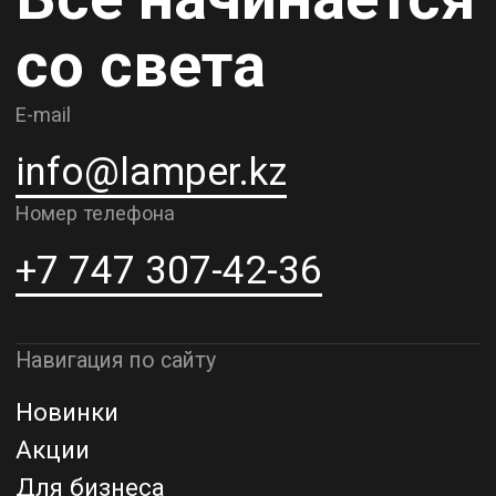
Контакты
О компании
Доставка и самовывоз
Рассрочка и кредит
Адрес шоурума в г. Алматы
г. Алматы, ул. Шевченко, д.204,
к5
Адрес шоурума в г. Астана
г. Астана, ул. Мангилик Ел. д.21
Благодарим за внимание к Lamper.kz.
До встречи в ваших будущих
проектах!
ТОО "Lamper PROD". Все права защищены ©
Политика конфиденциальности
Назад наверх