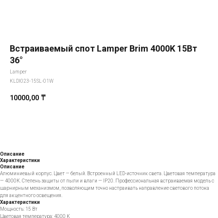
Встраиваемый спот Lamper Brim 4000K 15Вт
36°
Lamper
KLDI023-15SL-01W
10000,00
₸
Добавить в корзину
Описание
Характеристики
Описание
Алюминиевый корпус. Цвет — белый. Встроенный LED-источник света. Цветовая температура
— 4000К. Степень защиты от пыли и влаги — IP20. Профессиональная встраиваемая модель с
шарнирным механизмом, позволяющим точно настраивать направление светового потока
для акцентного освещения.
Характеристики
Мощность: 15 Вт
Цветовая температура: 4000 K