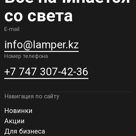
О компании
Доставка и самовывоз
Рассрочка и кредит
Адрес шоурума в г. Алматы
г. Алматы, ул. Шевченко, д.204,
к5
Адрес шоурума в г. Астана
г. Астана, ул. Мангилик Ел. д.21
Благодарим за внимание к Lamper.kz.
До встречи в ваших будущих
проектах!
ТОО "Lamper PROD". Все права защищены ©
Политика конфиденциальности
Назад наверх