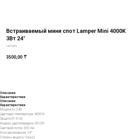
Встраиваемый мини спот Lamper Mini 4000K
3Вт 24°
Lamper
3500,00
₸
Добавить в корзину
Описание
Характеристики
Описание
Характеристики
Мощность: 3 Вт
Цветовая температура: 4000 K
Защита IP: IP 20
Индекс цветопередачи: 90 CRI
Световой поток: 300 лм
Угол рассеивания: 24°
Степень защиты: Class2