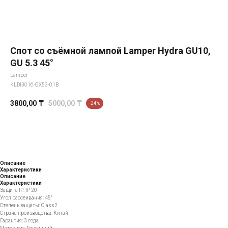
Спот со съёмной лампой Lamper Hydra GU10,
GU 5.3 45°
Lamper
KLDI3016-GX53-01B
3800,00
₸
5000,00
₸
-24%
Добавить в корзину
Описание
Характеристики
Описание
Характеристики
Защита IP: IP 20
Угол рассеивания: 45°
Степень защиты: Class2
Страна производства: Китай
Гарантия: 3 года