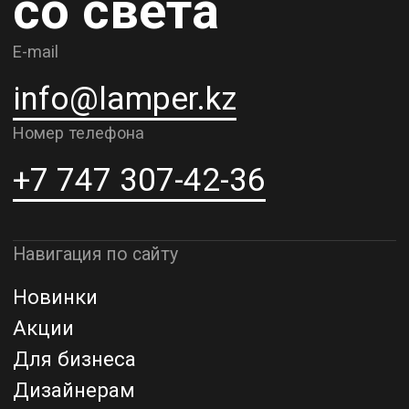
Доставка и самовывоз
Рассрочка и кредит
Адрес шоурума в г. Алматы
г. Алматы, ул. Шевченко, д.204,
к5
Адрес шоурума в г. Астана
г. Астана, ул. Мангилик Ел. д.21
Благодарим за внимание к Lamper.kz.
До встречи в ваших будущих
проектах!
ТОО "Lamper PROD". Все права защищены ©
Политика конфиденциальности
Назад наверх