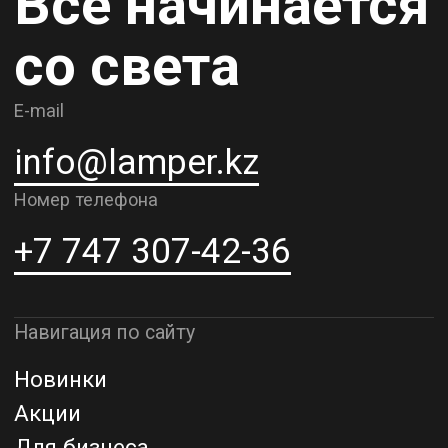
Контакты
О компании
Доставка и самовывоз
Рассрочка и кредит
Адрес шоурума в г. Алматы
г. Алматы, ул. Шевченко, д.204,
к5
Адрес шоурума в г. Астана
г. Астана, ул. Мангилик Ел. д.21
Благодарим за внимание к Lamper.kz.
До встречи в ваших будущих
проектах!
ТОО "Lamper PROD". Все права защищены ©
Политика конфиденциальности
Назад наверх