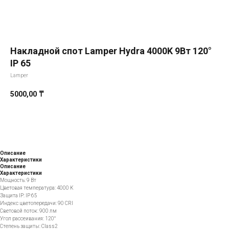
Накладной спот Lamper Hydra 4000K 9Вт 120°
IP 65
Lamper
5000,00
₸
Добавить в корзину
Описание
Характеристики
Описание
Характеристики
Мощность: 9 Вт
Цветовая температура: 4000 K
Защита IP: IP 65
Индекс цветопередачи: 90 CRI
Световой поток: 900 лм
Угол рассеивания: 120°
Степень защиты: Class2