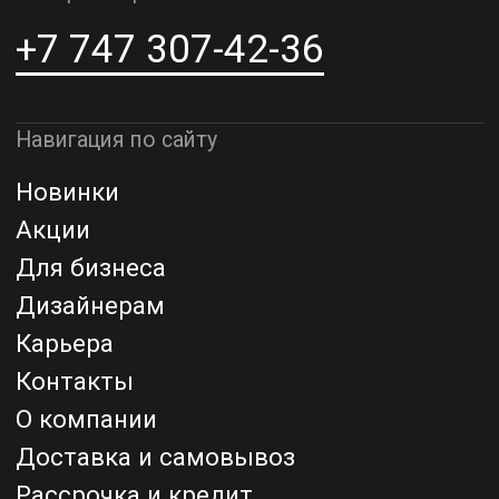
к5
Адрес шоурума в г. Астана
г. Астана, ул. Мангилик Ел. д.21
Благодарим за внимание к Lamper.kz.
До встречи в ваших будущих
проектах!
ТОО "Lamper PROD". Все права защищены ©
Политика конфиденциальности
Назад наверх