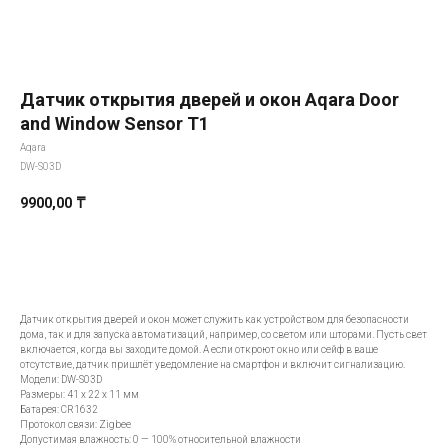
Датчик открытия дверей и окон Aqara Door
and Window Sensor T1
Aqara
DW-S03D
9900,00
₸
Добавить в корзину
Датчик открытия дверей и окон может служить как устройством для безопасности
дома, так и для запуска автоматизаций, например, со светом или шторами. Пусть свет
включается, когда вы заходите домой. А если откроют окно или сейф в ваше
Всё начинается
отсутствие, датчик пришлёт уведомление на смартфон и включит сигнализацию.
Модели: DW-S03D
со света
Размеры: 41 х 22 х 11 мм
Батарея: CR1632
Протокол связи: Zigbee
Допустимая влажность: 0 — 100% относительной влажности
E-mail