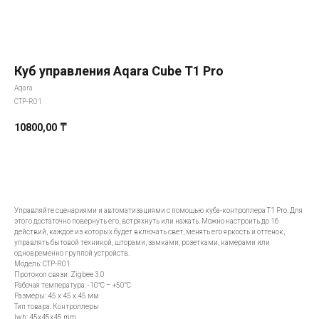
Куб управления Aqara Cube T1 Pro
Aqara
CTP-R01
10800,00
₸
Добавить в корзину
Управляйте сценариями и автоматизациями с помощью куба-контроллера T1 Pro. Для
этого достаточно повернуть его, встряхнуть или нажать. Можно настроить до 16
Всё начинается
действий, каждое из которых будет включать свет, менять его яркость и оттенок,
управлять бытовой техникой, шторами, замками, розетками, камерами или
одновременно группой устройств.
со света
Модель: CTP-R01
Протокол связи: Zigbee 3.0
Рабочая температура: -10°C – +50°C
E-mail
Размеры: 45 х 45 х 45 мм
Тип товара: Контроллеры
lwh: 45x45x45 mm