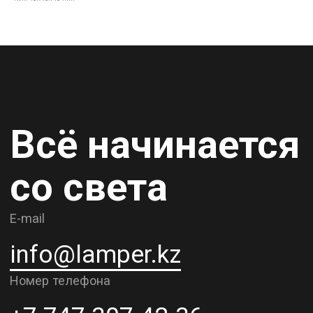
info@lamper.kz
Номер телефона
+7 747 307-42-36
Навигация по сайту
Новинки
Акции
Для бизнеса
Дизайнерам
Карьера
Контакты
О компании
Доставка и самовывоз
Рассрочка и кредит
Адрес шоурума в г. Алматы
г. Алматы, ул. Шевченко, д.204,
к5