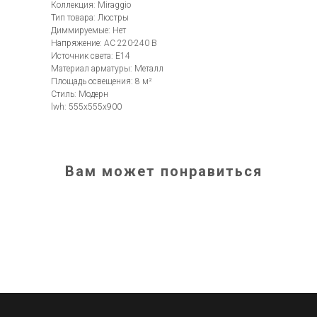
Коллекция: Miraggio
Тип товара: Люстры
Диммируемые: Нет
Напряжение: AC 220-240 В
Источник света: E14
Материал арматуры: Металл
Площадь освещения: 8 м²
Стиль: Модерн
lwh: 555x555x900
Вам может понравиться