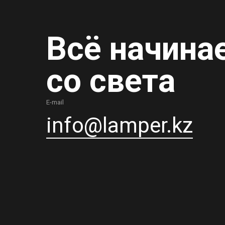
Всё начина
со света
E-mail
info@lamper.kz