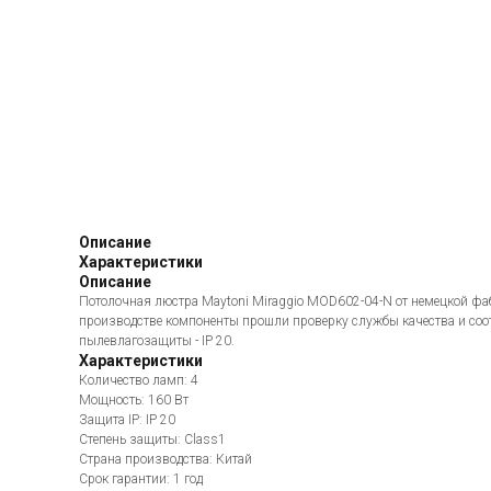
Описание
Характеристики
Описание
Потолочная люстра Maytoni Miraggio MOD602-04-N от немецкой фа
производстве компоненты прошли проверку службы качества и соо
пылевлагозащиты - IP 20.
Характеристики
Количество ламп: 4
Мощность: 160 Вт
Защита IP: IP 20
Степень защиты: Class1
Страна производства: Китай
Срок гарантии: 1 год