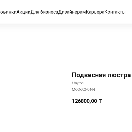
овинки
Акции
Для бизнеса
Дизайнерам
Карьера
Контакты
Подвесная люстра 
Maytoni
MOD602-04-N
126800,00
₸
Добавить в корзину