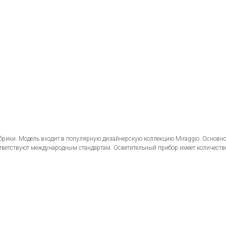
брики. Модель входит в популярную дизайнерскую коллекцию Miraggio. Основно
тветствуют международным стандартам. Осветительный прибор имеет количеств