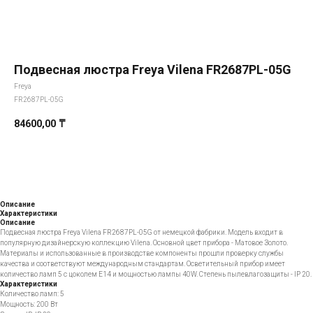
Подвесная люстра Freya Vilena FR2687PL-05G
Freya
FR2687PL-05G
84600,00
₸
Добавить в корзину
Описание
Характеристики
Описание
Подвесная люстра Freya Vilena FR2687PL-05G от немецкой фабрики. Модель входит в
популярную дизайнерскую коллекцию Vilena. Основной цвет прибора - Матовое Золото.
Материалы и использованные в производстве компоненты прошли проверку службы
качества и соответствуют международным стандартам. Осветительный прибор имеет
количество ламп 5 с цоколем E14 и мощностью лампы 40W. Степень пылевлагозащиты - IP 20.
Характеристики
Количество ламп: 5
Мощность: 200 Вт