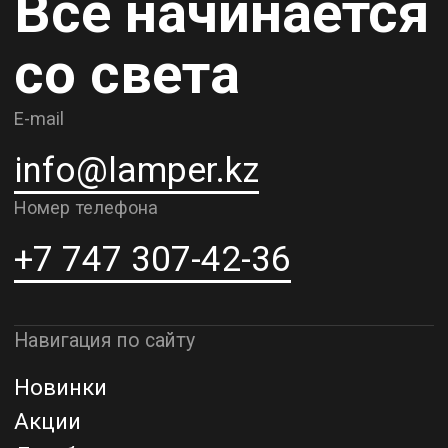
Контакты
О компании
Доставка и самовывоз
Рассрочка и кредит
Адрес шоурума в г. Алматы
г. Алматы, ул. Шевченко, д.204,
к5
Адрес шоурума в г. Астана
г. Астана, ул. Мангилик Ел. д.21
Благодарим за внимание к Lamper.kz.
До встречи в ваших будущих
проектах!
ТОО "Lamper PROD". Все права защищены ©
Политика конфиденциальности
Назад наверх