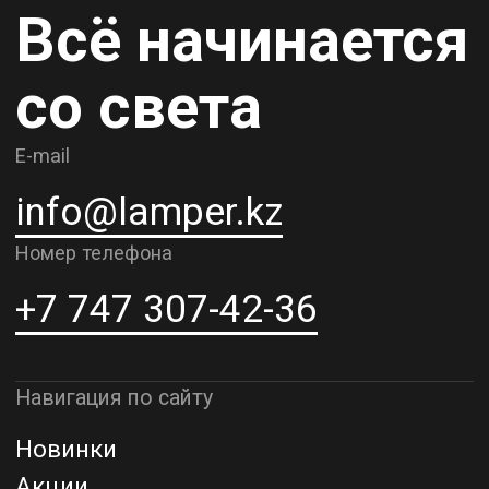
Карьера
Контакты
О компании
Доставка и самовывоз
Рассрочка и кредит
Адрес шоурума в г. Алматы
г. Алматы, ул. Шевченко, д.204,
к5
Адрес шоурума в г. Астана
г. Астана, ул. Мангилик Ел. д.21
Благодарим за внимание к Lamper.kz.
До встречи в ваших будущих
проектах!
ТОО "Lamper PROD". Все права защищены ©
Политика конфиденциальности
Назад наверх