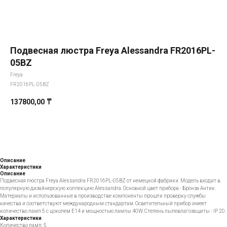
Подвесная люстра Freya Alessandra FR2016PL-
05BZ
Freya
FR2016PL-05BZ
137800,00
₸
Добавить в корзину
Описание
Характеристики
Описание
Подвесная люстра Freya Alessandra FR2016PL-05BZ от немецкой фабрики. Модель входит в
популярную дизайнерскую коллекцию Alessandra. Основной цвет прибора - Бронза Антик.
Материалы и использованные в производстве компоненты прошли проверку службы
качества и соответствуют международным стандартам. Осветительный прибор имеет
количество ламп 5 с цоколем E14 и мощностью лампы 40W. Степень пылевлагозащиты - IP 20.
Характеристики
Количество ламп: 5