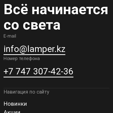
Карьера
Контакты
О компании
Доставка и самовывоз
Рассрочка и кредит
Адрес шоурума в г. Алматы
г. Алматы, ул. Шевченко, д.204,
к5
Адрес шоурума в г. Астана
г. Астана, ул. Мангилик Ел. д.21
Благодарим за внимание к Lamper.kz.
До встречи в ваших будущих
проектах!
ТОО "Lamper PROD". Все права защищены ©
Политика конфиденциальности
Назад наверх