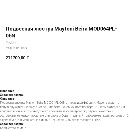
Подвесная люстра Maytoni Beira MOD064PL-
06N
Maytoni
MOD064PL-06N
271700,00
₸
Добавить в корзину
Описание
Характеристики
Описание
Подвесная люстра Maytoni Beira MOD064PL-06N от немецкой фабрики. Модель входит в
популярную дизайнерскую коллекцию Beira. Основной цвет прибора - Никель. Материалы и
использованные в производстве компоненты прошли проверку службы качества и
соответствуют международным стандартам. Осветительный прибор имеет количество ламп 6
с цоколем E14 и мощностью лампы 40W. Степень пылевлагозащиты - IP 20.
Характеристики
Количество ламп: 6