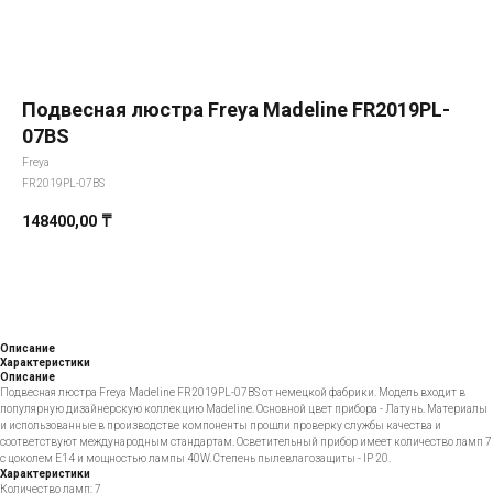
Подвесная люстра Freya Madeline FR2019PL-
07BS
Freya
FR2019PL-07BS
148400,00
₸
Добавить в корзину
Описание
Характеристики
Описание
Подвесная люстра Freya Madeline FR2019PL-07BS от немецкой фабрики. Модель входит в
популярную дизайнерскую коллекцию Madeline. Основной цвет прибора - Латунь. Материалы
и использованные в производстве компоненты прошли проверку службы качества и
соответствуют международным стандартам. Осветительный прибор имеет количество ламп 7
с цоколем E14 и мощностью лампы 40W. Степень пылевлагозащиты - IP 20.
Характеристики
Количество ламп: 7