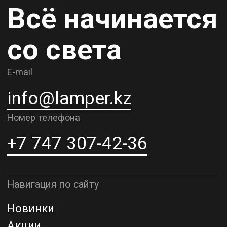
Карьера
Контакты
О компании
Доставка и самовывоз
Рассрочка и кредит
Адрес шоурума в г. Алматы
г. Алматы, ул. Шевченко, д.204,
к5
Адрес шоурума в г. Астана
г. Астана, ул. Мангилик Ел. д.21
Благодарим за внимание к Lamper.kz.
До встречи в ваших будущих
проектах!
ТОО "Lamper PROD". Все права защищены ©
Политика конфиденциальности
Назад наверх