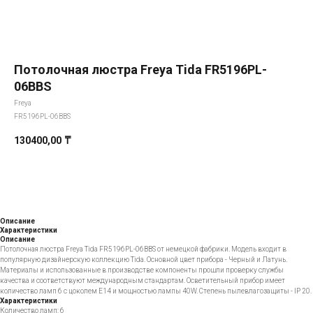
Потолочная люстра Freya Tida FR5196PL-
06BBS
Freya
FR5196PL-06BBS
130400,00
₸
Добавить в корзину
Описание
Характеристики
Описание
Потолочная люстра Freya Tida FR5196PL-06BBS от немецкой фабрики. Модель входит в
популярную дизайнерскую коллекцию Tida. Основной цвет прибора - Черный и Латунь.
Материалы и использованные в производстве компоненты прошли проверку службы
качества и соответствуют международным стандартам. Осветительный прибор имеет
количество ламп 6 с цоколем E14 и мощностью лампы 40W. Степень пылевлагозащиты - IP 20.
Характеристики
Количество ламп: 6