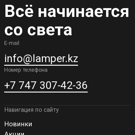
Карьера
Контакты
О компании
Доставка и самовывоз
Рассрочка и кредит
Адрес шоурума в г. Алматы
г. Алматы, ул. Шевченко, д.204,
к5
Адрес шоурума в г. Астана
г. Астана, ул. Мангилик Ел. д.21
Благодарим за внимание к Lamper.kz.
До встречи в ваших будущих
проектах!
ТОО "Lamper PROD". Все права защищены ©
Политика конфиденциальности
Назад наверх