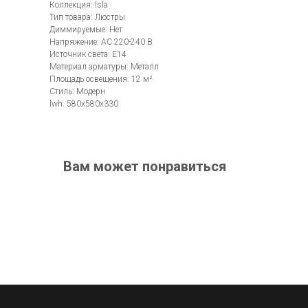
Коллекция: Isla
Тип товара: Люстры
Диммируемые: Нет
Напряжение: AC 220-240 В
Источник света: E14
Материал арматуры: Металл
Площадь освещения: 12 м²
Стиль: Модерн
lwh: 580x580x330
Вам может понравиться