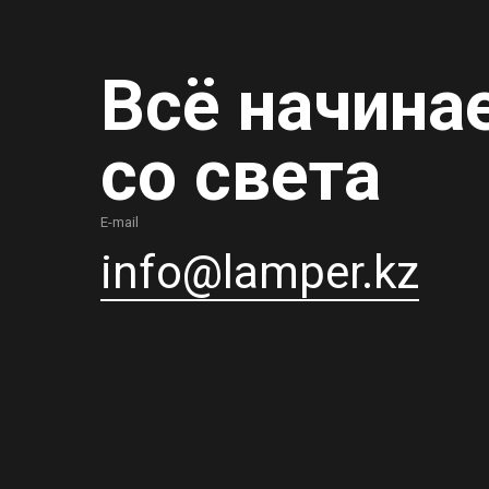
Всё начина
со света
E-mail
info@lamper.kz