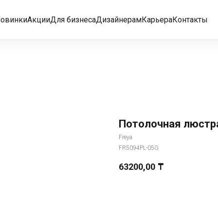
овинки
Акции
Для бизнеса
Дизайнерам
Карьера
Контакты
Потолочная люстра
Freya
FR5094PL-05G
63200,00
₸
Добавить в корзину