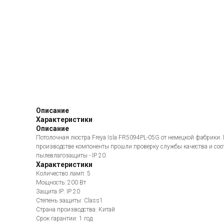
Описание
Характеристики
Описание
Потолочная люстра Freya Isla FR5094PL-05G от немецкой фабрики.
производстве компоненты прошли проверку службы качества и соо
пылевлагозащиты - IP 20.
Характеристики
Количество ламп: 5
Мощность: 200 Вт
Защита IP: IP 20
Степень защиты: Class1
Страна производства: Китай
Срок гарантии: 1 год